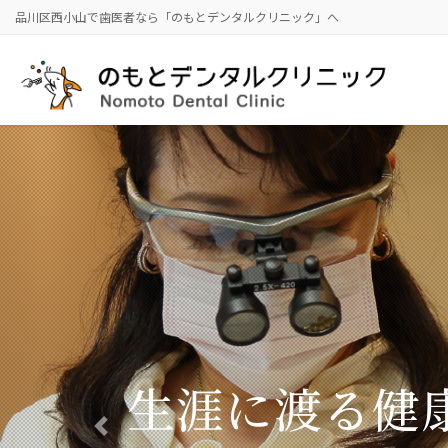
コ
ナ
品川区西小山で歯医者なら「のもとデンタルクリニック」へ
ン
ビ
テ
ゲ
ン
ー
ツ
シ
に
ョ
移
ン
動
に
移
動
Previous