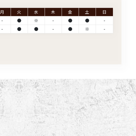
月
火
水
木
金
土
日
-
●
※
-
●
●
-
-
●
●
-
●
※
-