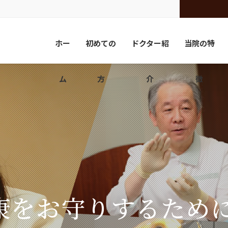
ホー
初めての
ドクター紹
当院の特
ム
方
介
徴