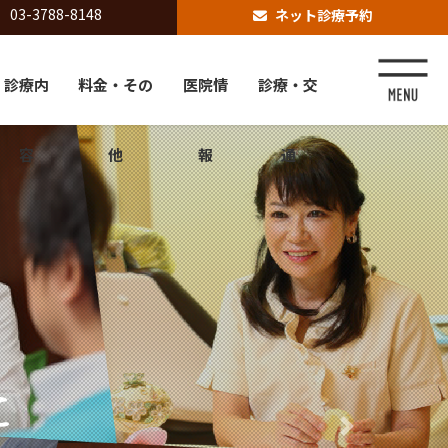
03-3788-8148
ネット診療予約
診療内
料金・その
医院情
診療・交
容
他
報
通
Next