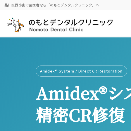
コ
ナ
品川区西小山で歯医者なら「のもとデンタルクリニック」へ
ン
ビ
テ
ゲ
ン
ー
ツ
シ
に
ョ
HOME
Amidex®システムを用いた 精密CR修復
移
ン
動
に
移
動
Amidex® System / Direct CR Restoration
Amidex®
精密CR修復