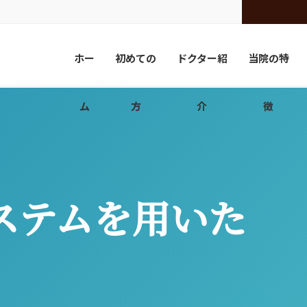
ホー
初めての
ドクター紹
当院の特
ム
方
介
徴
システムを用いた