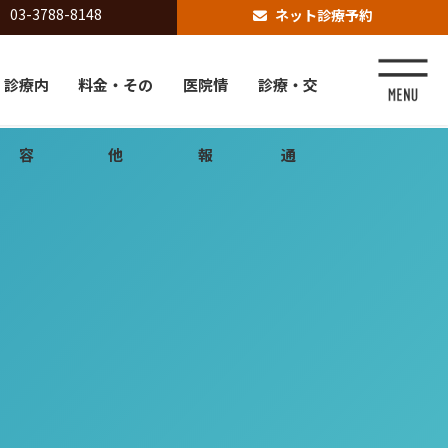
03-3788-8148
ネット診療予約
診療内
料金・その
医院情
診療・交
容
他
報
通