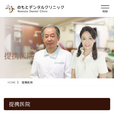
コ
ナ
ン
ビ
テ
ゲ
ン
ー
ツ
シ
に
ョ
移
ン
動
に
移
動
提携医院
HOME
提携医院
提携医院