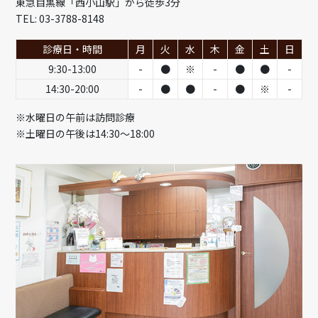
東急目黒線「西小山駅」から徒歩3分
TEL: 03-3788-8148
診療日・時間
月
火
水
木
金
土
日
9:30-13:00
-
●
※
-
●
●
-
14:30-20:00
-
●
●
-
●
※
-
※水曜日の午前は訪問診療
※土曜日の午後は14:30～18:00