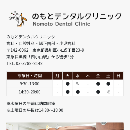
のもとデンタルクリニック
歯科・口腔外科・矯正歯科・小児歯科
〒142-0062 東京都品川区小山5丁目23-9
東急目黒線「西小山駅」から徒歩3分
TEL: 03-3788-8148
診療日・時間
月
火
水
木
金
土
日
9:30-13:00
-
●
※
-
●
●
-
14:30-20:00
-
●
●
-
●
※
-
※水曜日の午前は訪問診療
※土曜日の午後は14:30～18:00