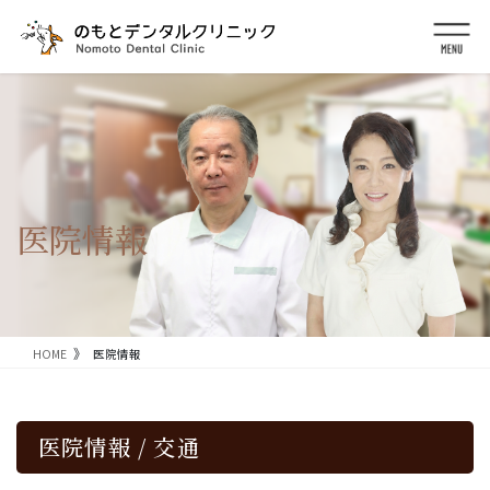
コ
ナ
ン
ビ
テ
ゲ
ン
ー
ツ
シ
に
ョ
移
ン
動
に
移
動
医院情報
HOME
医院情報
医院情報 / 交通