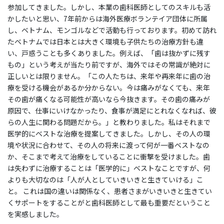
参加してきました。しかし、本業の歯科医師としてのスキルも活
かしたいと思い、7年前からは海外医療ボランテイア団体に所属
し、ベトナム、モンゴルなどで活動も行っております。初めて訪れ
たベトナムでは日本とは大きく環境も子供たちの治療方針も違
い、戸惑うことも多くありました。例えば、「歯は抜かずに残す
もの」という考えが当たり前ですが、海外ではその常識が絶対に
正しいとは限りません。「この人たちは、来年や再来年に歯の治
療を受ける機会があるか分からない。今は痛みがなくても、来年
その歯が痛くなる可能性が高いなら今抜きます。その歯の痛みが
原因で、仕事にいけなかったり、食事が満足にとれなくなれば、彼
らの人生に関わる問題だから。」と教わりました。私はそれまで
医学的にベストな治療を提案してきました。しかし、その人の環
境や状況に合わせて、その人の将来に渡って何が一番ベストなの
か、そこまで考えて治療をしていることに衝撃を受けました。歯
は失わずに治療することは「医学的に」ベストなことですが、何
よりも大切なのは「人が人としていきいきと生きていける」こ
と。 これは国の違いは関係なく、患者さまがいきいきと生きてい
くサポートをすることがと歯科医師として最も重要だということ
を実感しました。