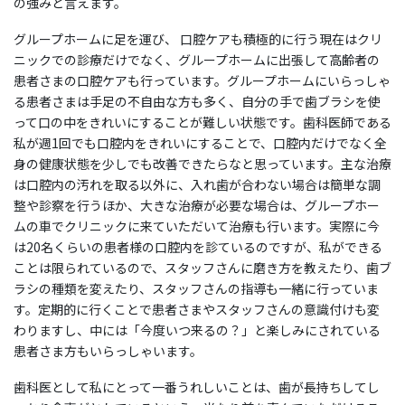
の強みと言えます。
グループホームに足を運び、 口腔ケアも積極的に行う現在はクリ
ニックでの診療だけでなく、グループホームに出張して高齢者の
患者さまの口腔ケアも行っています。グループホームにいらっしゃ
る患者さまは手足の不自由な方も多く、自分の手で歯ブラシを使
って口の中をきれいにすることが難しい状態です。歯科医師である
私が週1回でも口腔内をきれいにすることで、口腔内だけでなく全
身の健康状態を少しでも改善できたらなと思っています。主な治療
は口腔内の汚れを取る以外に、入れ歯が合わない場合は簡単な調
整や診察を行うほか、大きな治療が必要な場合は、グループホー
ムの車でクリニックに来ていただいて治療も行います。実際に今
は20名くらいの患者様の口腔内を診ているのですが、私ができる
ことは限られているので、スタッフさんに磨き方を教えたり、歯ブ
ラシの種類を変えたり、スタッフさんの指導も一緒に行っていま
す。定期的に行くことで患者さまやスタッフさんの意識付けも変
わりますし、中には「今度いつ来るの？」と楽しみにされている
患者さま方もいらっしゃいます。
歯科医として私にとって一番うれしいことは、歯が長持ちしてし