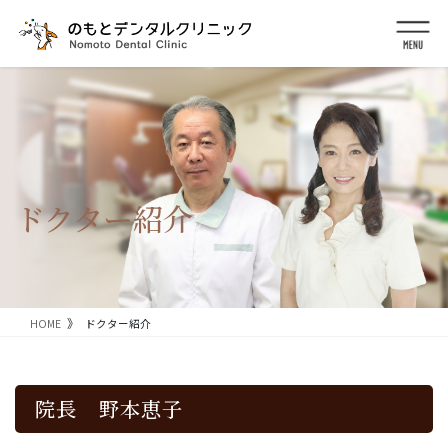
コ
ナ
ン
ビ
テ
ゲ
ン
ー
ツ
シ
に
ョ
移
ン
動
に
移
動
ドクター紹介
HOME
ドクター紹介
院長 野本恵子