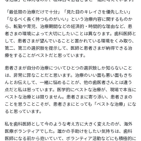
「最低限の治療だけで十分」「見た目のキレイさを優先したい」
「なるべく長く持つものがいい」という治療内容に関するものか
ら、転勤や育児、治療期間などの経済的・時間的な理由など、患
者さまの環境によって大切にしたいことは異なります。歯科医師と
して、患者さまが望んでいることと置かれている環境をくみ取り、
第二、第三の選択肢を提示して、医師と患者さまが納得できる治
療をすることがベストだと思っています。
患者さまが自分の治療についてひとつの選択肢しか知らないこと
は、非常に罪なことだと思います。治療のいい面も悪い面もきち
んとお伝えして、一緒に悩めることが、他の歯医者さんとは違う
点だと私は思っています。医学的にベストな治療が、現場で本当に
ベストな治療とは限りません。患者さまに寄り添い、患者さまの
ことを思うことこそが、患者さまにとっても「ベストな治療」にな
ると思っています。
私を歯科医師として今のような考え方に大きく変えたのが、海外
医療ボランティアでした。誰かの手助けをしたい気持ちは、歯科
医師になる前から抱いていて、ボランティア活動などにも積極的に