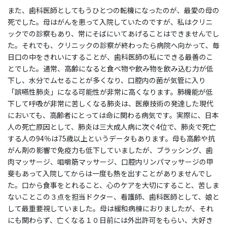
また、歯科医師としてもうひとつの転機になったのが、最愛の母の
死でした。母はがんを患って入院していたのですが、私はクリニ
ックでの診察もあり、常にそばにいてあげることはできませんでし
た。それでも、クリニックの診察が終わったら病院へ向かって、毎
日口の中をきれいにすることが、歯科医師の私にできる最善のこ
とでした。通常、高齢になると食べ物や飲み物を飲み込む力が低
下し、水分でムセることが多くなり、口腔内の菌が気管に入り
「誤嚥性肺炎」になる可能性が非常に高くなります。肺機能が低
下して呼吸が非常に苦しくなる肺炎は、医療技術の発達した現代
においても、高齢者にとっては命に関わる病気です。実際に、日本
人の死亡原因として、肺炎は三大成人病に次ぐ4位で、肺炎で死亡
する人の94％は75歳以上というデータもあります。母も高齢や抗
がん剤の影響で免疫力も低下していましたが、ブラッシング、歯
肉マッサージ、咀嚼筋マッサージ、口腔内リンパマッサージの甲
斐もあって入院してからは一度も熱を出すことがありませんでし
た。口から食事をとれること、心のケアを大切にすること、苦しま
ないことこの３点を担当ドクター、看護師、歯科医師として、娘と
して最重要視していました。母は緩和病棟におりましたが、それ
にも関わらず、亡くなる１０日前には外出許可をもらい、大好き