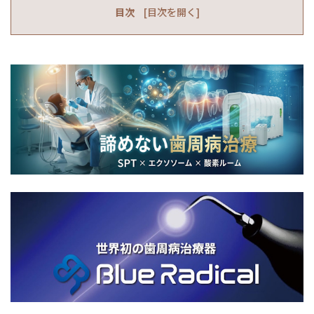
目次
[
目次を開く
]