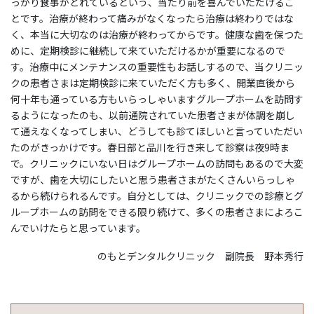
っかり食事がとれているという、当たり前を喜んでいただけるこ
とです。治療が終わって痛みがなくなったら治療は終わりではな
く、本当に大切なのは治療が終わってからです。健康な歯を保つた
めに、定期検診に継続して来ていただけるかが重要になるので
す。治療中にメンテナンスの重要性もお話しするので、当クリニッ
クの患者さまは定期検診に来ていただく方も多く、開業直後から
何十年も通っている方もいらっしゃいますグループホームを訪問す
るようになったのも、以前通院されていた患者さまが体調を崩し
て通えなくなってしまい、どうしても診てほしいと言っていただい
たのがきっかけです。春日部と品川を行き来して診察は夜9時ま
で。クリニックにいない日はグループホームの訪問もあるので大変
ですが、歯を大切にしたいと思う患者さまがたくさんいらっしゃ
るから続けられるんです。自分としては、クリニックでの診療とグ
ループホームの訪問をできる限り続けて、多くの患者さまによろこ
んでいけたらと思っています。
のもとデンタルクリニック 副院長 野本秀行