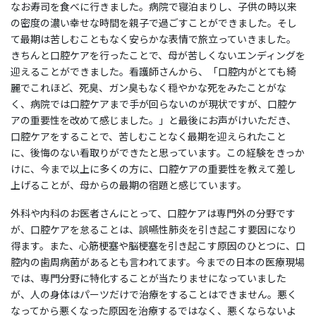
なお寿司を食べに行きました。病院で寝泊まりし、子供の時以来
の密度の濃い幸せな時間を親子で過ごすことができました。そし
て最期は苦しむこともなく安らかな表情で旅立っていきました。
きちんと口腔ケアを行ったことで、母が苦しくないエンディングを
迎えることができました。看護師さんから、「口腔内がとても綺
麗でこれほど、死臭、ガン臭もなく穏やかな死をみたことがな
く、病院では口腔ケアまで手が回らないのが現状ですが、口腔ケ
アの重要性を改めて感じました。」と最後にお声がけいただき、
口腔ケアをすることで、苦しむことなく最期を迎えられたこと
に、後悔のない看取りができたと思っています。この経験をきっか
けに、今まで以上に多くの方に、口腔ケアの重要性を教えて差し
上げることが、母からの最期の宿題と感じています。
外科や内科のお医者さんにとって、口腔ケアは専門外の分野です
が、口腔ケアを怠ることは、誤嚥性肺炎を引き起こす要因になり
得ます。また、心筋梗塞や脳梗塞を引き起こす原因のひとつに、口
腔内の歯周病菌があるとも言われてます。今までの日本の医療現場
では、専門分野に特化することが当たりませになっていました
が、人の身体はパーツだけで治療をすることはできません。悪く
なってから悪くなった原因を治療するではなく、悪くならないよ