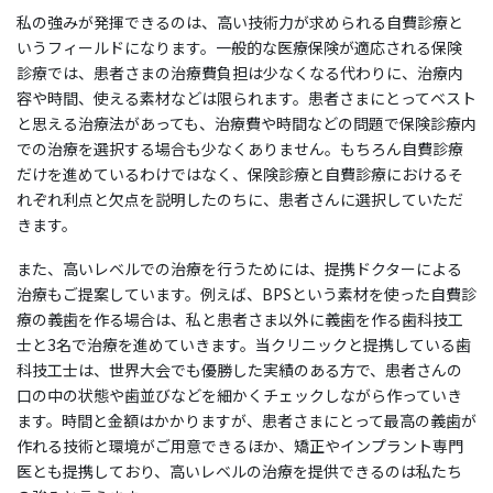
私の強みが発揮できるのは、高い技術力が求められる自費診療と
いうフィールドになります。一般的な医療保険が適応される保険
診療では、患者さまの治療費負担は少なくなる代わりに、治療内
容や時間、使える素材などは限られます。患者さまにとってベスト
と思える治療法があっても、治療費や時間などの問題で保険診療内
での治療を選択する場合も少なくありません。もちろん自費診療
だけを進めているわけではなく、保険診療と自費診療におけるそ
れぞれ利点と欠点を説明したのちに、患者さんに選択していただ
きます。
また、高いレベルでの治療を行うためには、提携ドクターによる
治療もご提案しています。例えば、BPSという素材を使った自費診
療の義歯を作る場合は、私と患者さま以外に義歯を作る歯科技工
士と3名で治療を進めていきます。当クリニックと提携している歯
科技工士は、世界大会でも優勝した実績のある方で、患者さんの
口の中の状態や歯並びなどを細かくチェックしながら作っていき
ます。時間と金額はかかりますが、患者さまにとって最高の義歯が
作れる技術と環境がご用意できるほか、矯正やインプラント専門
医とも提携しており、高いレベルの治療を提供できるのは私たち