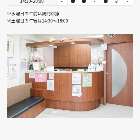
14:30-20:00
-
●
●
-
●
※
-
※水曜日の午前は訪問診療
※土曜日の午後は14:30～18:00