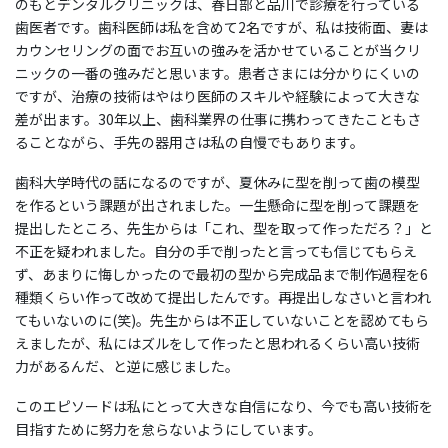
のもとデンタルクリニックは、春日部と品川で診療を行っている
歯医者です。歯科医師は私を含めて2名ですが、私は技術面、妻は
カウンセリングの面でお互いの強みを活かせていることが当クリ
ニックの一番の強みだと思います。患者さまには分かりにくいの
ですが、治療の技術はやはり医師のスキルや経験によって大きな
差が出ます。30年以上、歯科業界の仕事に携わってきたこともさ
ることながら、手先の器用さは私の自慢でもあります。
歯科大学時代の話になるのですが、夏休みに型を削って歯の模型
を作るという課題が出されました。一生懸命に型を削って課題を
提出したところ、先生からは「これ、型を取って作っただろ？」と
不正を疑われました。自分の手で削ったと言っても信じてもらえ
ず、あまりに悔しかったので最初の型から完成品まで制作過程を6
種類くらい作って改めて提出したんです。再提出しなさいと言われ
てもいないのに(笑)。先生からは不正していないことを認めてもら
えましたが、私にはズルをして作ったと思われるくらい高い技術
力があるんだ、と逆に感じました。
このエピソードは私にとって大きな自信になり、今でも高い技術を
目指すために努力を怠らないようにしています。