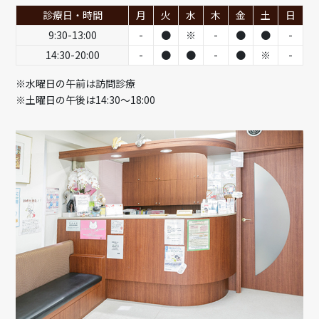
診療日・時間
月
火
水
木
金
土
日
9:30-13:00
-
●
※
-
●
●
-
14:30-20:00
-
●
●
-
●
※
-
※水曜日の午前は訪問診療
※土曜日の午後は14:30～18:00