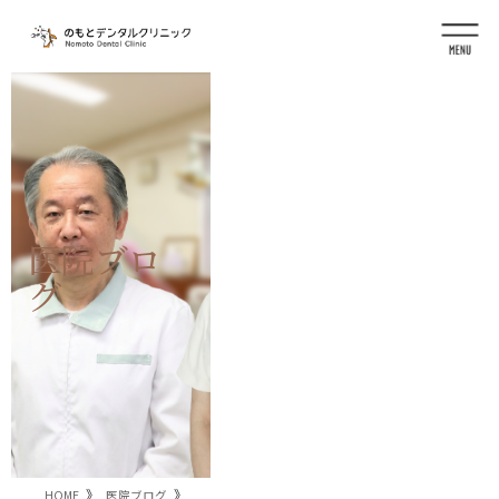
コ
ナ
ン
ビ
テ
ゲ
ン
ー
ツ
シ
に
ョ
移
ン
動
に
移
動
医院ブロ
グ
HOME
医院ブログ