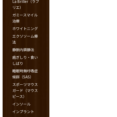
La Briller（ラブ
リエ）
ガミースマイル
治療
ホワイトニング
エクソソーム療
法
静脈内鎮静法
歯ぎしり・食い
しばり
睡眠時無呼吸症
候群（SAS）
スポーツマウス
ガード（マウス
ピース）
インソール
インプラント