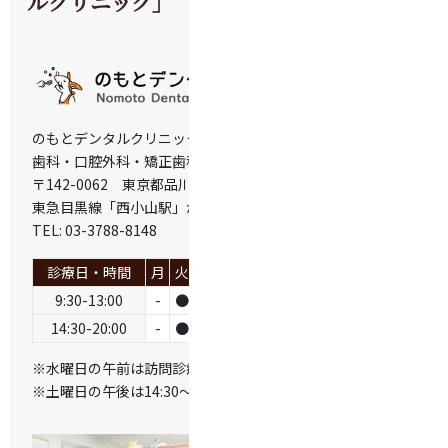
ルクリニック」
のもとデンタルクリニック
歯科・口腔外科・矯正歯科・小児歯科
〒142-0062 東京都品川区小山5丁目23-9
東急目黒線「西小山駅」から徒歩3分
TEL: 03-3788-8148
診療日・時間
月
火
水
木
金
土
日
9:30-13:00
-
●
※
-
●
●
-
14:30-20:00
-
●
●
-
●
※
-
※水曜日の午前は訪問診療
※土曜日の午後は14:30～18:00