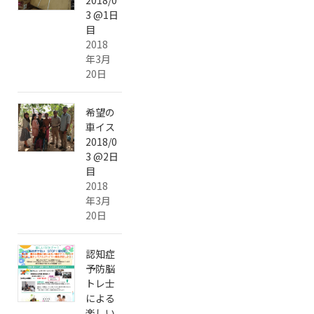
3 @1日
目
2018
年3月
20日
希望の
車イス
2018/0
3 @2日
目
2018
年3月
20日
認知症
予防脳
トレ士
による
楽しい