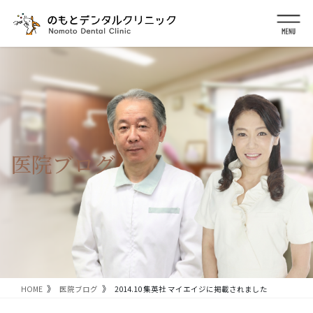
コ
ナ
ン
ビ
テ
ゲ
ン
ー
ツ
シ
に
ョ
移
ン
動
に
移
動
医院ブログ
HOME
医院ブログ
2014.10 集英社 マイエイジに掲載されました