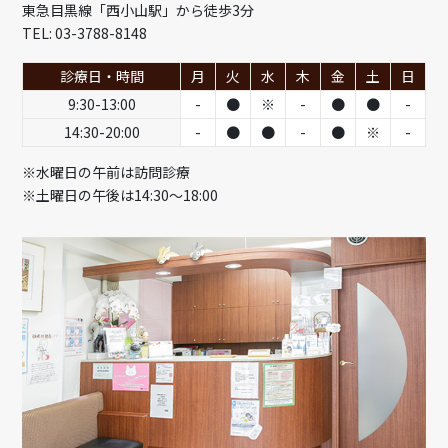
東急目黒線「西小山駅」から徒歩3分
TEL: 03-3788-8148
診療日・時間
月
火
水
木
金
土
日
9:30-13:00
-
●
※
-
●
●
-
14:30-20:00
-
●
●
-
●
※
-
※水曜日の午前は訪問診療
※土曜日の午後は14:30～18:00