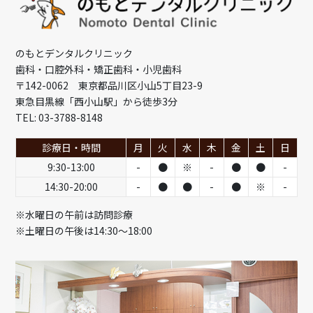
のもとデンタルクリニック
歯科・口腔外科・矯正歯科・小児歯科
〒142-0062 東京都品川区小山5丁目23-9
東急目黒線「西小山駅」から徒歩3分
TEL: 03-3788-8148
診療日・時間
月
火
水
木
金
土
日
9:30-13:00
-
●
※
-
●
●
-
14:30-20:00
-
●
●
-
●
※
-
※水曜日の午前は訪問診療
※土曜日の午後は14:30～18:00