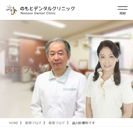
コ
ナ
ン
ビ
テ
ゲ
ン
ー
ツ
シ
に
ョ
移
ン
動
に
移
動
医院ブログ
HOME
医院ブログ
医院ブログ
品川診療所です